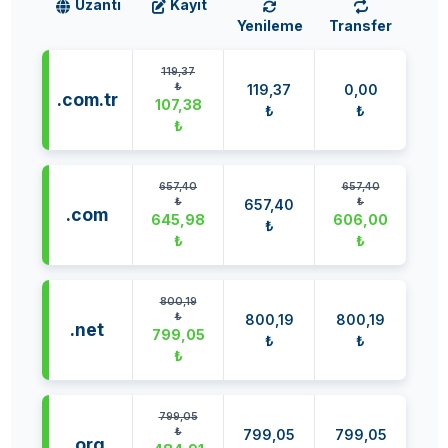
Uzantı
Kayıt
Yenileme
Transfer
119,37
₺
119,37
0,00
.com.tr
107,38
₺
₺
₺
657,40
657,40
₺
₺
657,40
.com
645,98
606,00
₺
₺
₺
800,19
₺
800,19
800,19
.net
799,05
₺
₺
₺
799,05
₺
799,05
799,05
.org