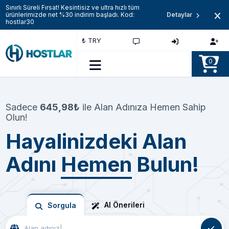
Sınırlı Süreli Fırsat! Kesintisiz ve ultra hızlı tüm
ürünlerimizde net %30 indirim başladı. Kod:
Detaylar
hostlar30
₺ TRY
0
Sadece
645,98₺
ile Alan Adınıza Hemen Sahip
Olun!
Hayalinizdeki Alan
Adını
Hemen
Bulun!
AI Önerileri
Sorgula