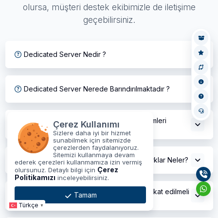
olursa, müşteri destek ekibimizle de iletişime
geçebilirsiniz.
Dedicated Server Nedir ?
Dedicated Server Nerede Barındırılmaktadır ?
Dedicated Server da Hangi İşletim Sistemleri
Çerez Kullanımı
Kullanılır ?
Sizlere daha iyi bir hizmet
sunabilmek için sitemizde
çerezlerden faydalanıyoruz.
Sitemizi kullanmaya devam
Dedicated Server ile VDS Arasındaki Farklar Neler?
ederek çerezleri kullanmamıza izin vermiş
Çerez
olursunuz. Detaylı bilgi için
Politikamızı
inceleyebilirsiniz.
Dedicated Sunucu Kiralarken Nelere Dikkat edilmeli
Tamam
?
Türkçe
▼