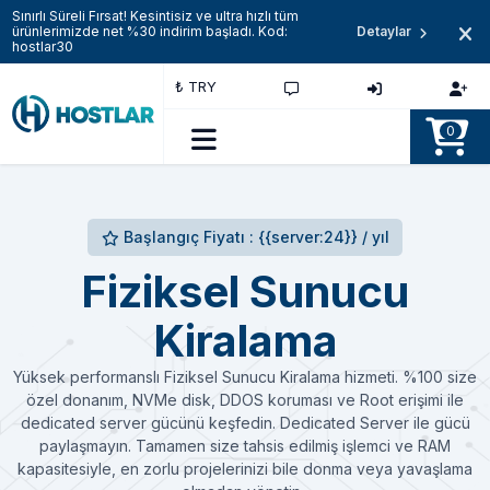
Sınırlı Süreli Fırsat! Kesintisiz ve ultra hızlı tüm
ürünlerimizde net %30 indirim başladı. Kod:
Detaylar
hostlar30
₺ TRY
0
Başlangıç Fiyatı : {{server:24}} / yıl
Fiziksel Sunucu
Kiralama
Yüksek performanslı Fiziksel Sunucu Kiralama hizmeti. %100 size
özel donanım, NVMe disk, DDOS koruması ve Root erişimi ile
dedicated server gücünü keşfedin. Dedicated Server ile gücü
paylaşmayın. Tamamen size tahsis edilmiş işlemci ve RAM
kapasitesiyle, en zorlu projelerinizi bile donma veya yavaşlama