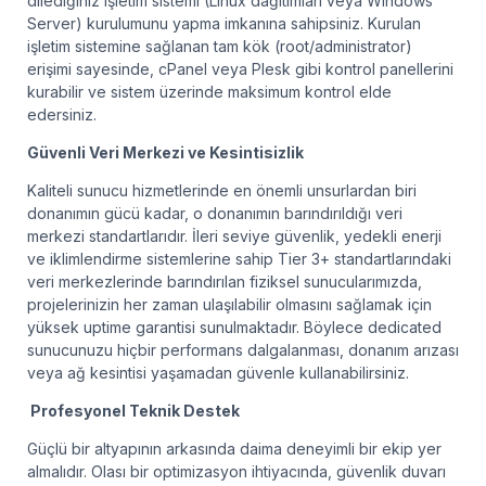
dilediğiniz işletim sistemi (Linux dağıtımları veya Windows
Server) kurulumunu yapma imkanına sahipsiniz. Kurulan
işletim sistemine sağlanan tam kök (root/administrator)
erişimi sayesinde, cPanel veya Plesk gibi kontrol panellerini
kurabilir ve sistem üzerinde maksimum kontrol elde
edersiniz.
Güvenli Veri Merkezi ve Kesintisizlik
Kaliteli sunucu hizmetlerinde en önemli unsurlardan biri
donanımın gücü kadar, o donanımın barındırıldığı veri
merkezi standartlarıdır. İleri seviye güvenlik, yedekli enerji
ve iklimlendirme sistemlerine sahip Tier 3+ standartlarındaki
veri merkezlerinde barındırılan fiziksel sunucularımızda,
projelerinizin her zaman ulaşılabilir olmasını sağlamak için
yüksek uptime garantisi sunulmaktadır. Böylece dedicated
sunucunuzu hiçbir performans dalgalanması, donanım arızası
veya ağ kesintisi yaşamadan güvenle kullanabilirsiniz.
Profesyonel Teknik Destek
Güçlü bir altyapının arkasında daima deneyimli bir ekip yer
almalıdır. Olası bir optimizasyon ihtiyacında, güvenlik duvarı