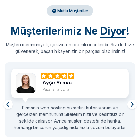
Mutlu Müşteriler
Müşterilerimiz Ne
Diyor
!
Müşteri memnuniyeti, işimizin en önemli önceliğidir. Siz de bize
güvenerek, başarı hikayenizin bir parçası olabilirsiniz!
Mehmet Şahin
Mühendis
Domain satın alma işlemlerimde firmayı tercih ediyorum
ve şimdiye kadar herhangi bir sorun yaşamadım. Alan
adlarının yönetimi oldukça kolay ve kullanıcı dostu bir
arayüze sahip.