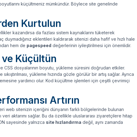
oyutlarını küçültmeniz mümkündür. Böylece site genelinde
rden Kurtulun
llikler kazandırsa da fazlası sistem kaynaklarını tüketerek
 duymadığınız eklentileri kaldırarak sitenizi daha hafif ve hızlı hale
sından hem de
pagespeed
değerlerinin iyileştirilmesi için önemlidir.
 ve Küçültün
ve CSS dosyalarının boyutu, yükleme süresini doğrudan etkiler.
e sıkıştırılması, yükleme hızında gözle görülür bir artış sağlar. Ayrıca
şlemesine yardımcı olur. Kod küçültme işlemleri için çeşitli çevrimiçi
rformansı Artırın
eri web sitenizin içeriğini dünyanın farklı bölgelerinde bulunan
 veri aktarımı sağlar. Bu da özellikle uluslararası ziyaretçilere hitap
 CDN sayesinde yalnızca
site hızlandırma
değil, aynı zamanda