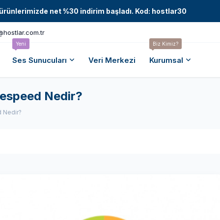
tüm ürünlerimizde net %30 indirim başladı. Kod: hostlar30
@hostlar.com.tr
Yeni
Biz Kimiz?
Ses Sunucuları
Veri Merkezi
Kurumsal
agespeed Nedir?
d Nedir?