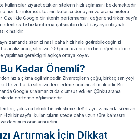
e kullanıcılar ziyaret ettikleri sitelerin hızlı açılmasını beklemektedir.
me hızı, bir internet sitesinin kullanıcı deneyimi ve arama motoru
tir. Özellikle Google bir sitenin performansını değerlendirirken sayfa
u nedenle
site hızlandırma
çalışmaları dijital başarıya ulaşmak
ı olmalıdır.
nı zamanda sitenizi nasıl daha hızlı hale getirebileceğinizi
bu analiz aracı, sitenizin 100 puan üzerinden bir değerlendirme
me yapılması gerektiğini açıkça ortaya koyar.
Bu Kadar Önemli?
rden hızla çıkma eğilimindedir. Ziyaretçilerin çoğu, birkaç saniyeyi
te ve bu da sitenizin terk edilme oranını artırmaktadır. Bu
amanda Google sıralamanızı da olumsuz etkiler. Çünkü arama
sıralarda gösterme eğilimindedir.
lemleri, yalnızca teknik bir iyileştirme değil, aynı zamanda sitenizin
. Hızlı bir sayfa, kullanıcıların sitede daha uzun süre kalmasını
ve dönüşüm oranlarını artırır.
zı Artırmak İçin Dikkat