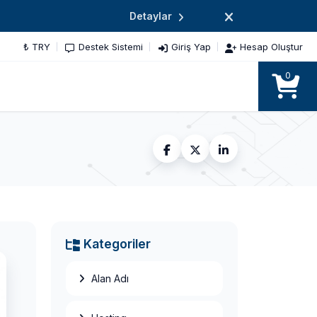
Detaylar
₺ TRY
Destek Sistemi
Giriş Yap
Hesap Oluştur
0
Adsense
Üzerinden Para
Nasıl Kazanılır?
Kategoriler
Blog Nasıl
Kurulur? Blog
Alan Adı
Özellikleri Nasıl
Olmalı?