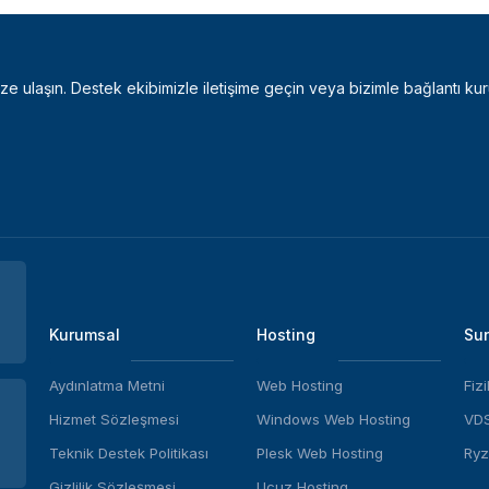
bize ulaşın. Destek ekibimizle iletişime geçin veya bizimle bağlantı kur
Kurumsal
Hosting
Sun
Aydınlatma Metni
Web Hosting
Fiz
Hizmet Sözleşmesi
Windows Web Hosting
VDS
Teknik Destek Politikası
Plesk Web Hosting
Ryz
Gizlilik Sözleşmesi
Ucuz Hosting