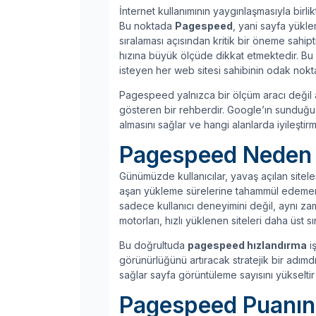
İnternet kullanımının yaygınlaşmasıyla birlikt
Bu noktada
Pagespeed
, yani sayfa yükle
sıralaması açısından kritik bir öneme sahip
hızına büyük ölçüde dikkat etmektedir. B
isteyen her web sitesi sahibinin odak noktas
Pagespeed yalnızca bir ölçüm aracı değil ay
gösteren bir rehberdir. Google’ın sunduğu 
almasını sağlar ve hangi alanlarda iyileştir
Pagespeed Neden 
Günümüzde kullanıcılar, yavaş açılan sitele
aşan yükleme sürelerine tahammül edememek
sadece kullanıcı deneyimini değil, aynı z
motorları, hızlı yüklenen siteleri daha üst 
Bu doğrultuda
pagespeed hızlandırma
iş
görünürlüğünü artıracak stratejik bir adımdır
sağlar sayfa görüntüleme sayısını yükseltir 
Pagespeed Puanını