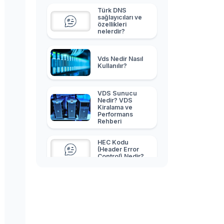
Türk DNS
sağlayıcıları ve
özellikleri
nelerdir?
Vds Nedir Nasıl
Kullanılır?
VDS Sunucu
Nedir? VDS
Kiralama ve
Performans
Rehberi
HEC Kodu
(Header Error
Control) Nedir?
Adsense
Üzerinden Para
Nasıl Kazanılır?
Blog Nasıl
Kurulur? Blog