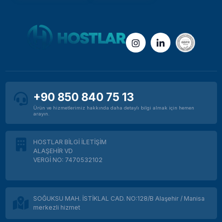
E-posta Sunucuları ve Hosting: İşletmeler İçin
Dijital İletişim Rehberi
Plesk'ten cPanel'e Geçiş ve Kurulum Rehberi:
Kesintisiz Taşıma İçin Adımlar
+90 850 840 75 13
Türkiye Lokasyonlu Sunucularda Yüksek
Performans: Datacasa Veri Merkezi İle
Ürün ve hizmetlerimiz hakkında daha detaylı bilgi almak için hemen
Gecikmesiz Hosting
arayın.
Türkiye'deki güvenilir VDS sağlayıcılarını nasıl
HOSTLAR BİLGİ İLETİŞİM
karşılaştırmalı?
ALAŞEHİR VD
VERGİ NO: 7470532102
Türk DNS sağlayıcıları ve özellikleri nelerdir?
SOĞUKSU MAH. İSTİKLAL CAD. NO:128/B Alaşehir / Manisa
merkezli hizmet
Vds Nedir Nasıl Kullanılır?