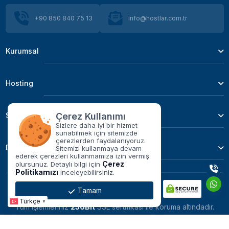
+90 850 840 75 13
info@hostlar.com.tr
VDS Sunucu Nedir? VDS Kiralama ve
Performans Rehberi
Kurumsal
HEC Kodu (Header Error Control) Nedir?
Hosting
Adsense Üzerinden Para Nasıl Kazanılır?
Sunucu Hizmetleri
Çerez Kullanımı
Sizlere daha iyi bir hizmet
sunabilmek için sitemizde
çerezlerden faydalanıyoruz.
Blog Nasıl Kurulur? Blog Özellikleri Nasıl Olmalı?
Domain
Sitemizi kullanmaya devam
ederek çerezleri kullanmamıza izin vermiş
Çerez
olursunuz. Detaylı bilgi için
Politikamızı
inceleyebilirsiniz.
Tamam
Türkçe
▼
Tüm işlemleriniz
256Bit
SSL sertifikası ile koruma altındadır.