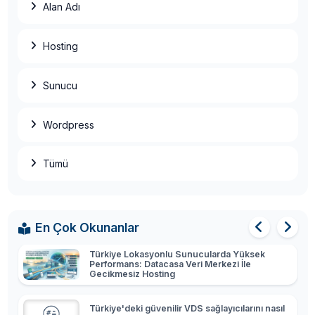
Alan Adı
Hosting
Adsense Üzerinden Para Nasıl Kazanılır?
Sunucu
Blog Nasıl Kurulur? Blog Özellikleri Nasıl Olmalı?
Wordpress
E-posta Sunucuları ve Hosting: İşletmeler İçin
Tümü
Dijital İletişim Rehberi
Plesk'ten cPanel'e Geçiş ve Kurulum Rehberi:
Kesintisiz Taşıma İçin Adımlar
En Çok Okunanlar
Türkiye Lokasyonlu Sunucularda Yüksek
Performans: Datacasa Veri Merkezi İle
Gecikmesiz Hosting
Türkiye'deki güvenilir VDS sağlayıcılarını nasıl