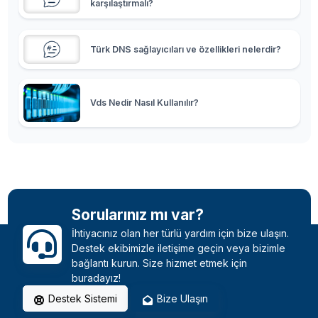
karşılaştırmalı?
Türk DNS sağlayıcıları ve özellikleri nelerdir?
Vds Nedir Nasıl Kullanılır?
VDS Sunucu Nedir? VDS Kiralama ve
Performans Rehberi
Sorularınız mı var?
HEC Kodu (Header Error Control) Nedir?
İhtiyacınız olan her türlü yardım için bize ulaşın.
Destek ekibimizle iletişime geçin veya bizimle
bağlantı kurun. Size hizmet etmek için
Adsense Üzerinden Para Nasıl Kazanılır?
buradayız!
Destek Sistemi
Bize Ulaşın
Blog Nasıl Kurulur? Blog Özellikleri Nasıl Olmalı?