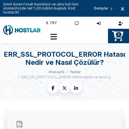
Sınırlı Süreli Fırsat! Kesintisiz ve ultra hızlı tüm
ürünlerimizde net %30 indirim başladı. Kod:
Detaylar
hostlar30
₺ TRY
0
ERR_SSL_PROTOCOL_ERROR Hatası
Nedir ve Nasıl Çözülür?
Anasayfa
Yazılar
ERR_SSL_PROTOCOL_ERROR Hatası Nedir ve Nasıl Ç...