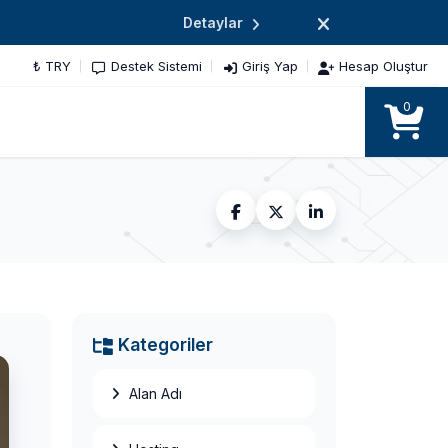
Detaylar
₺ TRY
Destek Sistemi
Giriş Yap
Hesap Oluştur
0
Adsense
Üzerinden Para
Nasıl Kazanılır?
Kategoriler
Blog Nasıl
Kurulur? Blog
Alan Adı
Özellikleri Nasıl
Olmalı?