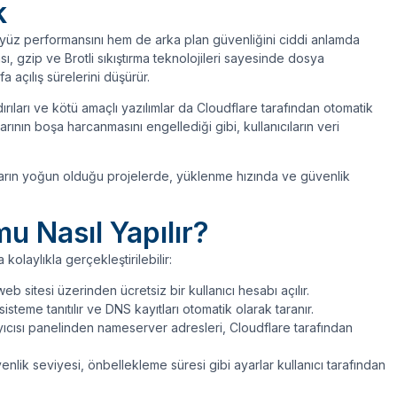
k
 yüz performansını hem de arka plan güvenliğini ciddi anlamda
ması, gzip ve Brotli sıkıştırma teknolojileri sayesinde dosya
a açılış sürelerini düşürür.
dırıları ve kötü amaçlı yazılımlar da Cloudflare tarafından otomatik
rının boşa harcanmasını engellediği gibi, kullanıcıların veri
ıların yoğun olduğu projelerde, yüklenme hızında ve güvenlik
u Nasıl Yapılır?
olaylıkla gerçekleştirilebilir:
b sitesi üzerinden ücretsiz bir kullanıcı hesabı açılır.
isteme tanıtılır ve DNS kayıtları otomatik olarak taranır.
ıcısı panelinden nameserver adresleri, Cloudflare tarafından
venlik seviyesi, önbellekleme süresi gibi ayarlar kullanıcı tarafından