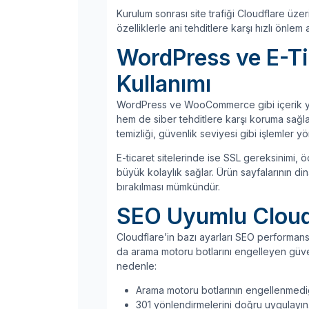
Kurulum sonrası site trafiği Cloudflare üz
özelliklerle ani tehditlere karşı hızlı önlem al
WordPress ve E-Tic
Kullanımı
WordPress ve WooCommerce gibi içerik yönet
hem de siber tehditlere karşı koruma sağla
temizliği, güvenlik seviyesi gibi işlemler yö
E-ticaret sitelerinde ise SSL gereksinimi, 
büyük kolaylık sağlar. Ürün sayfalarının d
bırakılması mümkündür.
SEO Uyumlu Cloudf
Cloudflare’in bazı ayarları SEO performansın
da arama motoru botlarını engelleyen güvenli
nedenle:
Arama motoru botlarının engellenmedi
301 yönlendirmelerini doğru uygulayın