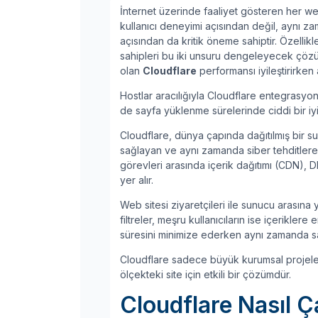
İnternet üzerinde faaliyet gösteren her web
kullanıcı deneyimi açısından değil, aynı z
açısından da kritik öneme sahiptir. Özellikle
sahipleri bu iki unsuru dengeleyecek çözü
olan
Cloudflare
performansı iyileştirirken a
Hostlar aracılığıyla Cloudflare entegrasyonu
de sayfa yüklenme sürelerinde ciddi bir iy
Cloudflare, dünya çapında dağıtılmış bir su
sağlayan ve aynı zamanda siber tehditlere k
görevleri arasında içerik dağıtımı (CDN), 
yer alır.
Web sitesi ziyaretçileri ile sunucu arasına 
filtreler, meşru kullanıcıların ise içerikle
süresini minimize ederken aynı zamanda sald
Cloudflare sadece büyük kurumsal projeler 
ölçekteki site için etkili bir çözümdür.
Cloudflare Nasıl Ça