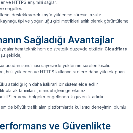
reler ve HTTPS erişimini sağlar.
 ve engeller.
erini destekleyerek sayfa yüklenme süresini azaltır.
 kaynağı, tipi ve yoğunluğu gibi metrikleri anlık olarak görüntüleme
anın Sağladığı Avantajlar
 faydalar hem teknik hem de stratejik düzeyde etkilidir.
Cloudflare
şu şekilde;
n sunucudan sunulması sayesinde yüklenme süreleri kısalır.
arı, hızlı yüklenen ve HTTPS kullanan sitelere daha yüksek puan
azaldığı için daha istikrarlı bir sistem elde edilir.
tik olarak tanımlanır, manuel işlem gerekmez.
li IP'ler veya bölgeler engellenerek güvenlik artırılır.
em de büyük trafik alan platformlarda kullanıcı deneyimini olumlu
Performans ve Güvenlikte