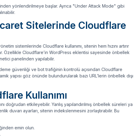
erinden yönlendirilmeye başlar. Ayrıca "Under Attack Mode" gibi
ınabilir.
aret Sitelerinde Cloudflare
im sistemlerinde Cloudflare kullanımı, sitenin hem hızını artırır
r. Özellikle Cloudflare’in WordPress eklentisi sayesinde önbellek
netici panelinden yapılabilir.
ödeme güvenliği ve bot trafiğinin kontrolü açısından Cloudflare
inamik yapısı göz önünde bulundurularak bazı URL’lerin önbellek dışı
lare Kullanımı
ı doğrudan etkileyebilir. Yanlış yapılandırılmış önbellek süreleri ya
k duvarı ayarları, sitenin indekslenmesini zorlaştırabilir. Bu
ğinden emin olun.
.