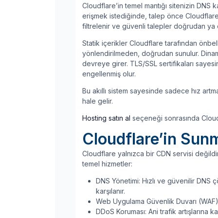
Cloudflare’in temel mantığı sitenizin DNS ka
erişmek istediğinde, talep önce Cloudflare’in
filtrelenir ve güvenli talepler doğrudan ya 
Statik içerikler Cloudflare tarafından önb
yönlendirilmeden, doğrudan sunulur. Dinamik 
devreye girer. TLS/SSL sertifikaları sayesin
engellenmiş olur.
Bu akıllı sistem sayesinde sadece hız artm
hale gelir.
Hosting satın al
seçeneği sonrasında Cloudfl
Cloudflare’in Sun
Cloudflare yalnızca bir CDN servisi değild
temel hizmetler:
DNS Yönetimi: Hızlı ve güvenilir DNS 
karşılanır.
Web Uygulama Güvenlik Duvarı (WAF): SQ
DDoS Koruması: Ani trafik artışlarına k