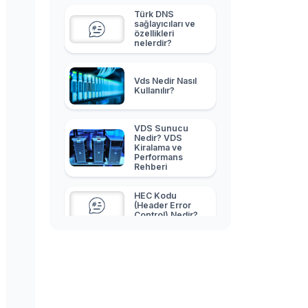
Türk DNS
sağlayıcıları ve
özellikleri
nelerdir?
Vds Nedir Nasıl
Kullanılır?
VDS Sunucu
Nedir? VDS
Kiralama ve
Performans
Rehberi
HEC Kodu
(Header Error
Control) Nedir?
Adsense
Üzerinden Para
Nasıl Kazanılır?
Blog Nasıl
Kurulur? Blog