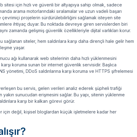
 sitesi için hızlı ve güvenli bir altyapıya sahip olmak, sadece
amanda arama motorlarındaki sıralamalar ve uzun vadeli başarı
 çevrimiçi projelerin sürdürülebilirliğini sağlamak isteyen site
mlere ihtiyaç duyar. Bu noktada devreye giren servislerden biri
ynı zamanda gelişmiş güvenlik özellikleriyle dijital varlıkları korur.
 sağlanan siteler, hem saldırılara karşı daha dirençli hale gelir hem
ileşme yaşar.
nucu ağı kullanarak web sitelerinin daha hızlı yüklenmesini
arşı koruma sunan bir internet güvenlik servisidir. Başlıca
DNS yönetimi, DDoS saldırılarına karşı koruma ve HTTPS şifrelemesi
yerleşen bu servis, gelen verileri analiz ederek şüpheli trafiği
re en yakın sunucudan erişmesini sağlar. Bu yapı, sitenin yüklenme
ırılara karşı bir kalkan görevi görür.
için değil, kişisel bloglardan küçük işletmelere kadar her
lışır?