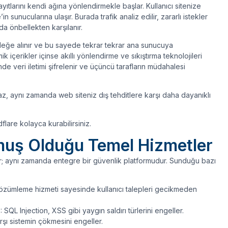
yıtlarını kendi ağına yönlendirmekle başlar. Kullanıcı sitenize
 sunucularına ulaşır. Burada trafik analiz edilir, zararlı istekler
da önbellekten karşılanır.
elleğe alınır ve bu sayede tekrar tekrar ana sunucuya
içerikler içinse akıllı yönlendirme ve sıkıştırma teknolojileri
de veri iletimi şifrelenir ve üçüncü tarafların müdahalesi
az, aynı zamanda web siteniz dış tehditlere karşı daha dayanıklı
are kolayca kurabilirsiniz.
muş Olduğu Temel Hizmetler
ir; aynı zamanda entegre bir güvenlik platformudur. Sunduğu bazı
çözümleme hizmeti sayesinde kullanıcı talepleri gecikmeden
L Injection, XSS gibi yaygın saldırı türlerini engeller.
arşı sistemin çökmesini engeller.