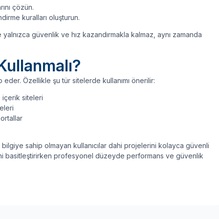
rını çözün.
irme kuralları oluşturun.
re yalnızca güvenlik ve hız kazandırmakla kalmaz, aynı zamanda
Kullanmalı?
p eder. Özellikle şu tür sitelerde kullanımı önerilir:
çerik siteleri
eleri
ortallar
bilgiye sahip olmayan kullanıcılar dahi projelerini kolayca güvenli
mini basitleştirirken profesyonel düzeyde performans ve güvenlik