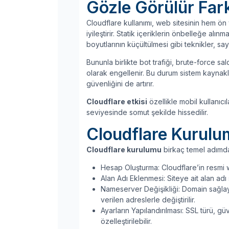
Gözle Görülür Far
Cloudflare kullanımı, web sitesinin hem ön
iyileştirir. Statik içeriklerin önbelleğe alın
boyutlarının küçültülmesi gibi teknikler, sayf
Bununla birlikte bot trafiği, brute-force sal
olarak engellenir. Bu durum sistem kaynakla
güvenliğini de artırır.
Cloudflare etkisi
özellikle mobil kullanıc
seviyesinde somut şekilde hissedilir.
Cloudflare Kurulum
Cloudflare kurulumu
birkaç temel adımda k
Hesap Oluşturma: Cloudflare’in resmi we
Alan Adı Eklenmesi: Siteye ait alan adı s
Nameserver Değişikliği: Domain sağlay
verilen adreslerle değiştirilir.
Ayarların Yapılandırılması: SSL türü, gü
özelleştirilebilir.