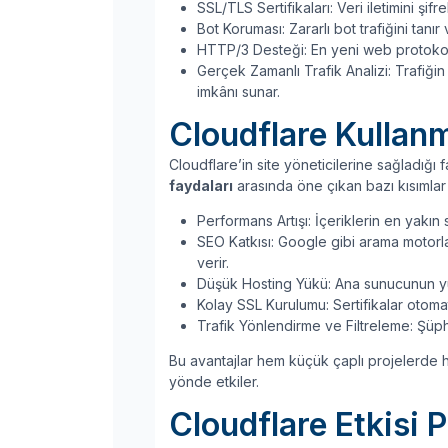
SSL/TLS Sertifikaları: Veri iletimini şif
Bot Koruması: Zararlı bot trafiğini tanır
HTTP/3 Desteği: En yeni web protokoll
Gerçek Zamanlı Trafik Analizi: Trafiğin
imkânı sunar.
Cloudflare Kullanm
Cloudflare’in site yöneticilerine sağladığı
faydaları
arasında öne çıkan bazı kısımlar 
Performans Artışı: İçeriklerin en yakı
SEO Katkısı: Google gibi arama motorl
verir.
Düşük Hosting Yükü: Ana sunucunun yükü 
Kolay SSL Kurulumu: Sertifikalar otoma
Trafik Yönlendirme ve Filtreleme: Şüphe
Bu avantajlar hem küçük çaplı projelerde h
yönde etkiler.
Cloudflare Etkisi 