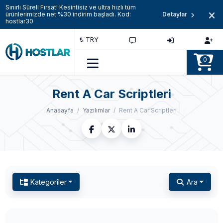
Sınırlı Süreli Fırsat! Kesintisiz ve ultra hızlı tüm
ürünlerimizde net %30 indirim başladı. Kod:
Detaylar
hostlar30
₺ TRY
0
Rent A Car Scriptleri
Anasayfa
Yazılımlar
Rent A Car Scriptleri
Kategoriler
Ara