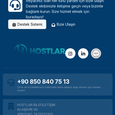
İhtiyacınız olan her türlü yardım için bize ulaşın.
Destek ekibimizle iletişime geçin veya bizimle
bağlantı kurun. Size hizmet etmek için
buradayız!
Destek Sistemi
Bize Ulaşın
+90 850 840 75 13
Ürün ve hizmetlerimiz hakkında daha detaylı bilgi almak için hemen
arayın.
HOSTLAR BİLGİ İLETİŞİM
ALAŞEHİR VD
VERGİ NO: 7470532102