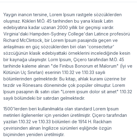
Yaygın inancın tersine, Lorem Ipsum rastgele sözcüklerden
oluşmaz. Kökleri M.Ö. 45 tarihinden bu yana klasik Latin
edebiyatına kadar uzanan 2000 yıllık bir geçmişi vardır.
Virginia'daki Hampden-Sydney College'dan Latince profesörü
Richard McClintock, bir Lorem Ipsum pasajında geçen ve
anlaşılması en güç sözcüklerden biri olan 'consectetur'
sözcüğünün klasik edebiyattaki örneklerini incelediğinde kesin
bir kaynağa ulaşmıştır. Lorm Ipsum, Çiçero tarafından M.Ö. 45
tarihinde kaleme alınan "de Finibus Bonorum et Malorum" (İyi ve
Kötünün Uç Sınırları) eserinin 1.10.32 ve 1.10.33 sayılı
bölümlerinden gelmektedir. Bu kitap, ahlak kuramı üzerine bir
tezdir ve Rönesans döneminde çok popüler olmuştur. Lorem
Ipsum pasajının ilk satırı olan "Lorem ipsum dolor sit amet" 1.10.32
sayılı bölümdeki bir satırdan gelmektedir.
1500'lerden beri kullanılmakta olan standard Lorem Ipsum
metinleri ilgilenenler için yeniden üretilmiştir. Çiçero tarafından
yazılan 1.10.32 ve 1.10.33 bölümleri de 1914 H. Rackham
çevirisinden alınan İngilizce sürümleri eşliğinde özgün
biçiminden yeniden üretilmiştir.