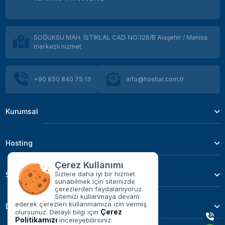
SOĞUKSU MAH. İSTİKLAL CAD. NO:128/B Alaşehir / Manisa
merkezli hizmet
+90 850 840 75 13
info@hostlar.com.tr
Kurumsal
Hosting
Çerez Kullanımı
Sizlere daha iyi bir hizmet
Sunucu Hizmetleri
sunabilmek için sitemizde
çerezlerden faydalanıyoruz.
Sitemizi kullanmaya devam
ederek çerezleri kullanmamıza izin vermiş
Domain
Çerez
olursunuz. Detaylı bilgi için
Politikamızı
inceleyebilirsiniz.