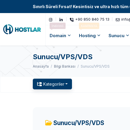
Sınırlı Süreli Fırsat! Kesintisiz ve ultra hızlı 
+90 850 840 75 13
info
İndirimli
KAMPANYA
Domain
Hosting
Sunucu
Sunucu/VPS/VDS
Anasayfa
Bilgi Bankası
Sunucu/VPS/VDS
Kategoriler
Sunucu/VPS/VDS