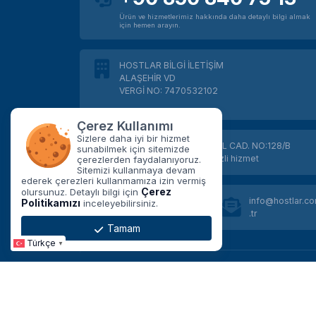
Ürün ve hizmetlerimiz hakkında daha detaylı bilgi almak
için hemen arayın.
HOSTLAR BİLGİ İLETİŞİM
ALAŞEHİR VD
VERGİ NO: 7470532102
Çerez Kullanımı
Sizlere daha iyi bir hizmet
SOĞUKSU MAH. İSTİKLAL CAD. NO:128/B
sunabilmek için sitemizde
Alaşehir / Manisa merkezli hizmet
çerezlerden faydalanıyoruz.
Sitemizi kullanmaya devam
ederek çerezleri kullanmamıza izin vermiş
Çerez
olursunuz. Detaylı bilgi için
info@hostlar.c
Politikamızı
inceleyebilirsiniz.
+90 850 840 75 13
.tr
Tamam
Türkçe
▼
Tüm işlemleriniz
256Bit
SSL sertifikası ile koruma
Copyright © 2026 Yüksek Performanslı Web Hosting ve V