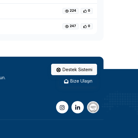
224
0
247
0
Destek Sistemi
un.
Bize Ulaşın