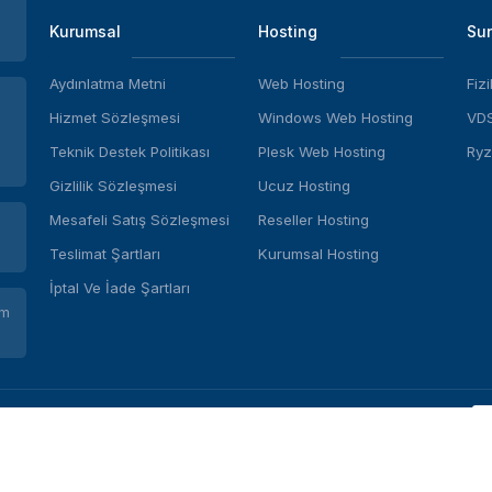
Kurumsal
Hosting
Sun
Aydınlatma Metni
Web Hosting
Fiz
Hizmet Sözleşmesi
Windows Web Hosting
VDS
Teknik Destek Politikası
Plesk Web Hosting
Ryz
Gizlilik Sözleşmesi
Ucuz Hosting
Mesafeli Satış Sözleşmesi
Reseller Hosting
Teslimat Şartları
Kurumsal Hosting
İptal Ve İade Şartları
om
 altındadır.
DS Kiralama | Hostlar | Her Hakkı