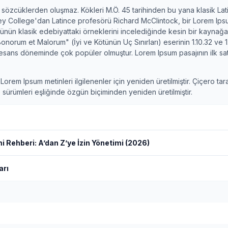
 sözcüklerden oluşmaz. Kökleri M.Ö. 45 tarihinden bu yana klasik Lat
ey College'dan Latince profesörü Richard McClintock, bir Lorem Ips
nün klasik edebiyattaki örneklerini incelediğinde kesin bir kaynağa 
onorum et Malorum" (İyi ve Kötünün Uç Sınırları) eserinin 1.10.32 ve 1
nesans döneminde çok popüler olmuştur. Lorem Ipsum pasajının ilk satı
orem Ipsum metinleri ilgilenenler için yeniden üretilmiştir. Çiçero tara
 sürümleri eşliğinde özgün biçiminden yeniden üretilmiştir.
 Rehberi: A’dan Z’ye İzin Yönetimi (2026)
arı