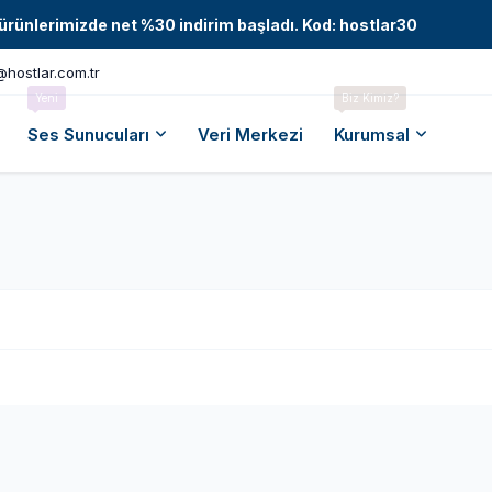
tüm ürünlerimizde net %30 indirim başladı. Kod: hostlar30
@hostlar.com.tr
Yeni
Biz Kimiz?
Ses Sunucuları
Veri Merkezi
Kurumsal