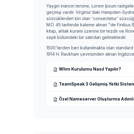
Yaygın inancın tersine, Lorem Ipsum rastgele
geçmişi vardır. Virginia'daki Hampden-Sydn
sözcüklerden biri olan 'consectetur' sözcüğü
M.Ö. 45 tarihinde kaleme alınan "de Finibus B
kitap, ahlak kuramı üzerine bir tezdir ve Rö
sayılı bölümdeki bir satırdan gelmektedir.
1500'lerden beri kullanılmakta olan standard L
1914 H. Rackham çevirisinden alınan İngilizce
Whm Kurulumu Nasıl Yapılır?
TeamSpeak 3 Gelişmiş Yetki Sistemi
Özel Nameserver Oluşturma Adıml